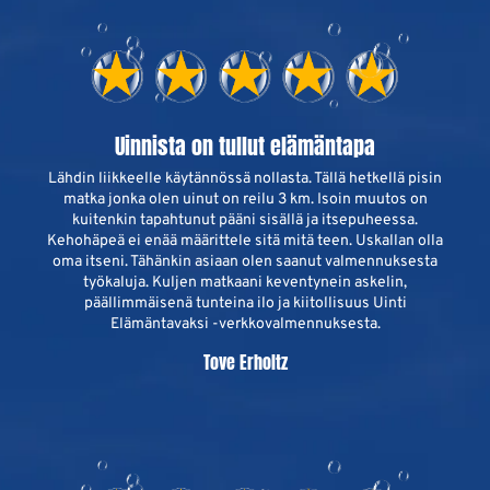
Uinnista on tullut elämäntapa
Lähdin liikkeelle käytännössä nollasta. Tällä hetkellä pisin
matka jonka olen uinut on reilu 3 km. Isoin muutos on
kuitenkin tapahtunut pääni sisällä ja itsepuheessa.
Kehohäpeä ei enää määrittele sitä mitä teen. Uskallan olla
oma itseni. Tähänkin asiaan olen saanut valmennuksesta
työkaluja. Kuljen matkaani keventynein askelin,
päällimmäisenä tunteina ilo ja kiitollisuus Uinti
Elämäntavaksi -verkkovalmennuksesta.
Tove Erholtz