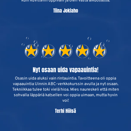
kuin kuvittelin oppivani ja olen vasta alkuosassa.
Tiina Jokiaho
Nyt osaan uida vapaauintia!
Osasin uida aluksi vain rintauintia. Tavoitteena oli oppia
vapaauintia Uinnin ABC-verkkokurssin avulla ja nyt osaan.
Tekniikkaa tulee toki vielä hioa. Mies naureskeli että miten
sohvalla läppäriä katsellen voi oppia uimaan, mutta hyvin
voi!
Terhi Hölsä