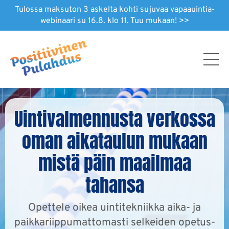
Tulossa maksuton 3 askelta kohti sujuvaa vapaauintia-
webinaari su 16.8. klo 11. Tuu mukaan! >>
Uintivalmennusta verkossa
oman aikataulun mukaan
mistä päin maailmaa
tahansa
Opettele oikea uintitekniikka aika- ja
paikkariippumattomasti selkeiden opetus-