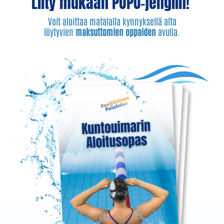
Liity mukaan POPU-jengiin!
Voit aloittaa matalalla kynnyksellä alta
löytyvien
maksuttomien oppaiden
avulla.