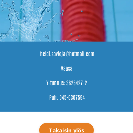
heidi.savioja@hotmail.com
Vaasa
Y-tunnus: 3625427-2
Puh.
045-6307594
Takaisin ylös