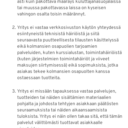
asti kuin pakottava määräys kuluttajanasuojalaissa
tai muussa pakottavassa laissa on kyseisen
vahingon osalta toisin määrännyt.
Yritys ei vastaa verkkosivuston käytön yhteydessä
esiintyneistä teknisistä häiriöistä ja siitä
seuraavasta puutteellisesta tilausten käsittelyssä
eikä kolmansien osapuolien tarjoamien
palveluiden, kuten kurssialustan, toimintahäiriöistä
(kuten järjestelmien toimintahäiriöt ja viiveet
maksujen siirtymisessä) eikä sopimuksista, jotka
asiakas tekee kolmansien osapuolten kanssa
ostaessaan tuotteita.
Yritys ei missään tapauksessa vastaa palvelujen,
tuotteiden tai näiden sisältämien materiaalien
pohjalta ja johdosta tehtyjen asiakkaan päätösten
seuraamuksista tai näiden aikaansaamisista
tuloksista. Yritys ei näin ollen takaa sitä, että tämän
palvelut välittömästi tuottavat asiakkaalle