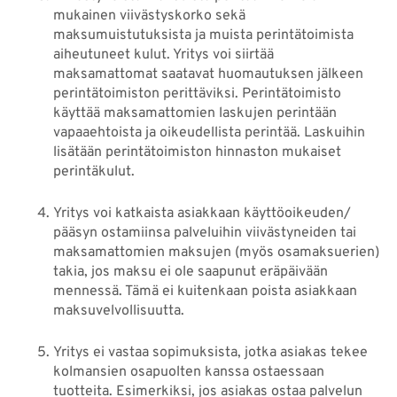
mukainen viivästyskorko sekä
maksumuistutuksista ja muista perintätoimista
aiheutuneet kulut. Yritys voi siirtää
maksamattomat saatavat huomautuksen jälkeen
perintätoimiston perittäviksi. Perintätoimisto
käyttää maksamattomien laskujen perintään
vapaaehtoista ja oikeudellista perintää. Laskuihin
lisätään perintätoimiston hinnaston mukaiset
perintäkulut.
Yritys voi katkaista asiakkaan käyttöoikeuden/
pääsyn ostamiinsa palveluihin viivästyneiden tai
maksamattomien maksujen (myös osamaksuerien)
takia, jos maksu ei ole saapunut eräpäivään
mennessä. Tämä ei kuitenkaan poista asiakkaan
maksuvelvollisuutta.
Yritys ei vastaa sopimuksista, jotka asiakas tekee
kolmansien osapuolten kanssa ostaessaan
tuotteita. Esimerkiksi, jos asiakas ostaa palvelun