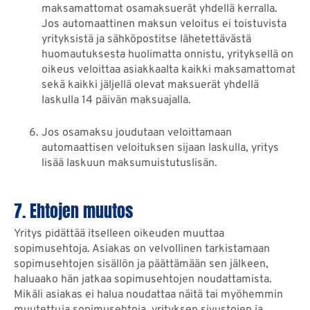
maksamattomat osamaksuerät yhdellä kerralla.
Jos automaattinen maksun veloitus ei toistuvista
yrityksistä ja sähköpostitse lähetettävästä
huomautuksesta huolimatta onnistu, yrityksellä on
oikeus veloittaa asiakkaalta kaikki maksamattomat
sekä kaikki jäljellä olevat maksuerät yhdellä
laskulla 14 päivän maksuajalla.
Jos osamaksu joudutaan veloittamaan
automaattisen veloituksen sijaan laskulla, yritys
lisää laskuun maksumuistutuslisän.
7. Ehtojen muutos
Yritys pidättää itselleen oikeuden muuttaa
sopimusehtoja. Asiakas on velvollinen tarkistamaan
sopimusehtojen sisällön ja päättämään sen jälkeen,
haluaako hän jatkaa sopimusehtojen noudattamista.
Mikäli asiakas ei halua noudattaa näitä tai myöhemmin
muutettuja sopimusehtoja, yrityksen sivustojen ja