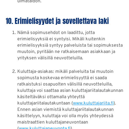
uimataidon.
10. Erimielisyydet ja sovellettava laki
Nämä sopimusehdot on laadittu, jotta
erimielisyyksiä ei syntyisi. Mikäli kuitenkin
erimielisyyksiä syntyy palveluista tai sopimuksesta
muutoin, pyritään ne ratkaisemaan asiakkaan ja
yrityksen välisillä neuvotteluilla.
Kuluttaja-asiakas: mikäli palveluita tai muutoin
sopimusta koskevaa erimielisyyttä ei saada
ratkaistuksi osapuolten välisillä neuvotteluilla,
kuluttaja voi saattaa asian kuluttajariitalautakunnan
käsiteltäväksi ottamalla yhteyttä
kuluttajariitalautakuntaan (
www.kuluttajariita.fi
).
Ennen asian viemistä kuluttajariitalautakunnan
käsittelyyn, kuluttaja voi olla myös yhteydessä
maistraattien kuluttajaneuvontaan
(
www.kuluttajaneuvonta.fi
).