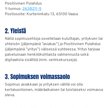
Positiivinen Pulahdus
Y-tunnus:
2638211-5
Postiosoite: Kurteninkatu 13
, 65100 Vaasa
2. Yleistä
Näitä sopimusehtoja sovelletaan kuluttajan, yrityksen tai
yhteisön (jäljempänä ”asiakas”) ja Positiivinen Pulahdus
(jäljempänä ”yritys”) välisessä suhteessa. Yritys tarjoaa
palveluinaan henkilökohtaista valmennusta sekä
digitaalista sisältöä (mm. verkkokursseja).
3. Sopimuksen voimassaolo
Sopimus asiakkaan ja yrityksen välillä voi olla
kertaluontoinen, määräaikainen tai toistaiseksi voimassa
oleva.