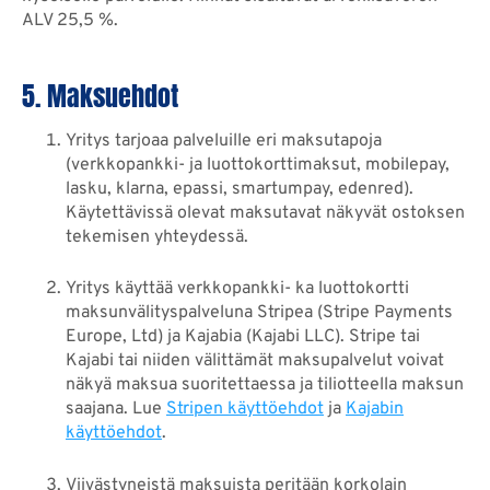
ALV 25,5 %.
5. Maksuehdot
Yritys tarjoaa palveluille eri maksutapoja
(verkkopankki- ja luottokorttimaksut, mobilepay,
lasku, klarna, epassi, smartumpay, edenred).
Käytettävissä olevat maksutavat näkyvät ostoksen
tekemisen yhteydessä.
Yritys käyttää verkkopankki- ka luottokortti
maksunvälityspalveluna Stripea (Stripe Payments
Europe, Ltd) ja Kajabia (Kajabi LLC). Stripe tai
Kajabi tai niiden välittämät maksupalvelut voivat
näkyä maksua suoritettaessa ja tiliotteella maksun
saajana. Lue
Stripen käyttöehdot
ja
Kajabin
käyttöehdot
.
Viivästyneistä maksuista peritään korkolain