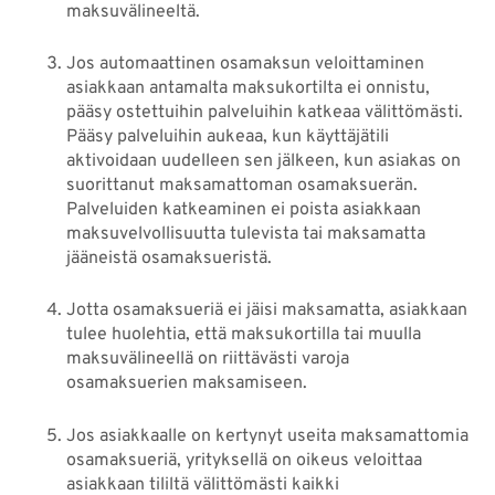
maksuvälineeltä.
Jos automaattinen osamaksun veloittaminen
asiakkaan antamalta maksukortilta ei onnistu,
pääsy ostettuihin palveluihin katkeaa välittömästi.
Pääsy palveluihin aukeaa, kun käyttäjätili
aktivoidaan uudelleen sen jälkeen, kun asiakas on
suorittanut maksamattoman osamaksuerän.
Palveluiden katkeaminen ei poista asiakkaan
maksuvelvollisuutta tulevista tai maksamatta
jääneistä osamaksueristä.
Jotta osamaksueriä ei jäisi maksamatta, asiakkaan
tulee huolehtia, että maksukortilla tai muulla
maksuvälineellä on riittävästi varoja
osamaksuerien maksamiseen.
Jos asiakkaalle on kertynyt useita maksamattomia
osamaksueriä, yrityksellä on oikeus veloittaa
asiakkaan tililtä välittömästi kaikki