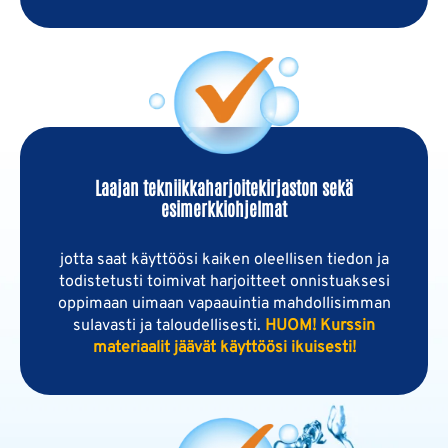
Laajan tekniikkaharjoitekirjaston sekä
esimerkkiohjelmat
jotta saat käyttöösi kaiken oleellisen tiedon ja
todistetusti toimivat harjoitteet onnistuaksesi
oppimaan uimaan vapaauintia mahdollisimman
sulavasti ja taloudellisesti.
HUOM! Kurssin
materiaalit jäävät käyttöösi ikuisesti!