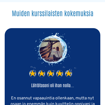
Muiden kurssilaisten kokemuksia
Lähtötasoni oli ihan nolla...
En osannut vapaauintia ollenkaan, mutta nyt
osaan jo enemmän kuin kuvittelin oppivani ja