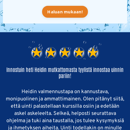
Haluan mukaan!
Innostuin heti Heidin mutkattomasta tyylistä innostaa uinnin
pariin!
Heidin valmennustapa on kannustava,
monipuolinen ja ammattimainen. Olen pitänyt siitä,
että uinti palastellaan kurssilla osiin ja edetään
askel askeleelta. Selkeä, helposti seurattava
ohjelma ja tuki aina taustalla, jos tulee kysymyksiä
ja ihmetyksen aiheita. Uinti todellakin on minulle