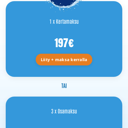
1 x Kertamaksu
197€
Liity + maksa kerralla
TAI
3 x Osamaksu