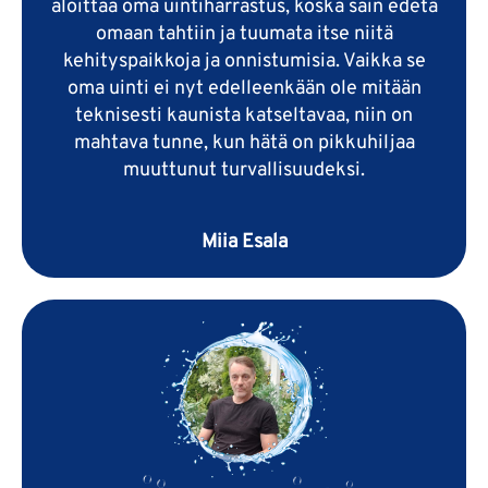
aloittaa oma uintiharrastus, koska sain edetä
omaan tahtiin ja tuumata itse niitä
kehityspaikkoja ja onnistumisia. Vaikka se
oma uinti ei nyt edelleenkään ole mitään
teknisesti kaunista katseltavaa, niin on
mahtava tunne, kun hätä on pikkuhiljaa
muuttunut turvallisuudeksi.
Miia Esala