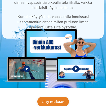
uimaan vapaauintia oikealla tekniikalla, vaikka
aloittaisit täysin nollasta.
Kurssin käytyäsi uit vapaauintia innoissasi
useammankin altaan mitan putkeen ilman
epävarmuutta siitä pystytkö.
Liity mukaan