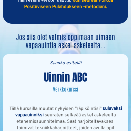
näin etänä verkon kautta,
kun seuraat Polkua
Positiiviseen Pulahdukseen -metodiani.
Jos siis olet valmis oppimaan uimaan
vapaauintia askel askeleelta...
Saanko esitellä
Uinnin ABC
Verkkokurssi
Tällä kurssilla muutat nykyisen "räpiköintisi"
sulavaksi
vapaauinniksi
seuraten selkeää askel askeleelta
etenemissuunnitelmaa. Saat harjoiteltavaksesi
toimivat tekniikkaharjoitteet, joiden avulla opit