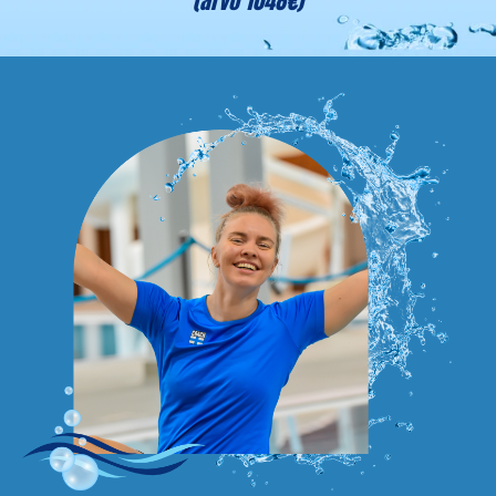
(arvo 1048€)