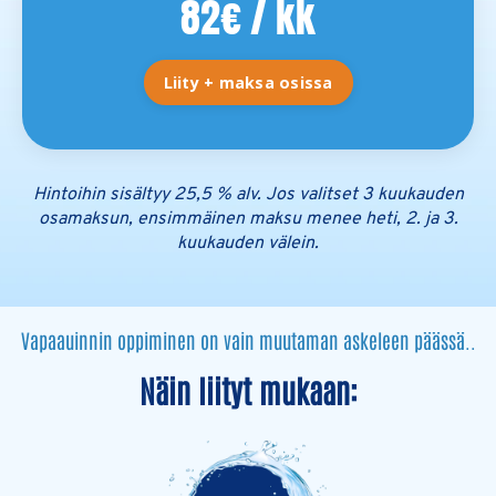
82€ / kk
Liity + maksa osissa
Hintoihin sisältyy 25,5 % alv. Jos valitset 3 kuukauden
osamaksun, ensimmäinen maksu menee heti, 2. ja 3.
kuukauden välein.
Vapaauinnin oppiminen on vain muutaman askeleen päässä..
Näin liityt mukaan: