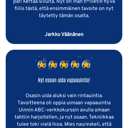
pari kertaa sivulta. Nyt on ihan h*lvetin hyvä
fiilis tästä, että ensimmäinen tavoite on nyt
täytetty tämän osalta.
Jarkko Väänänen
Nyt osaan uida vapaauintia!
Osasin uida aluksi vain rintauintia.
Tavoitteena oli oppia uimaan vapaauintia
Uinnin ABC-verkkokurssin avulla omaan
tahtiin harjoitellen, ja nyt osaan. Tekniikkaa
tulee toki vielä hioa. Mies naureskeli, että