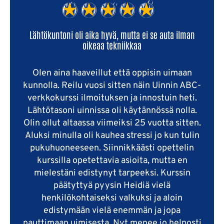
Lähtökuntoni oli aika hyvä, mutta ei se auta ilman
oikeaa tekniikkaa
Olen aina haaveillut että oppisin uimaan
kunnolla. Reilu vuosi sitten näin Uinnin ABC-
verkkokurssi ilmoituksen ja innostuin heti.
Lähtötasoni uinnissa oli käytännössä nolla.
Olin ollut altaassa viimeiksi 25 vuotta sitten.
Aluksi minulla oli kauhea stressi jo kun tulin
pukuhuoneeseen. Siinnikkäästi opettelin
kurssilla opetettavia asioita, mutta en
mielestäni edistynyt tarpeeksi. Kurssin
päätyttyä pyysin Heidiä vielä
henkilökohtaiseksi valkuksi ja aloin
edistymään vielä enemmän ja jopa
nauttimaan uimisesta. Nyt menee jo helposti