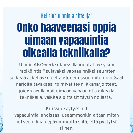
Hei sinä uinnin aloittelija!
Onko haaveenasi oppia
uimaan vapaauintia
oikealla tekniikalla?
Uinnin ABC-verkkokurssilla muutat nykyisen
"räpiköintisi" sulavaksi vapaauinniksi seuraten
selkeää askel askeleelta etenemissuunnitelmaa. Saat
harjoiteltavaksesi toimivat tekniikkaharjoitteet,
joiden avulla opit uimaan vapaauintia oikealla
tekniikalla, vaikka aloittaisit täysin nollasta.
Kurssin käytyäsi uit
vapaauintia innoissasi
useammankin altaan mitan
putkeen ilman epävarmuutta siitä, että pystytkö
siihen.